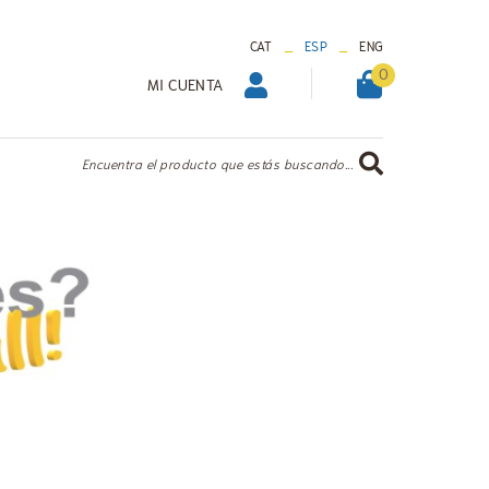
_
_
CAT
ESP
ENG
0
MI CUENTA
Encuentra el producto que estás buscando...