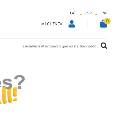
_
_
CAT
ESP
ENG
0
MI CUENTA
Encuentra el producto que estás buscando...