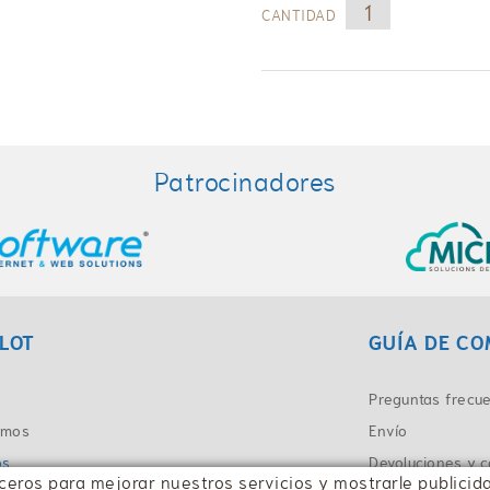
CANTIDAD
Patrocinadores
LOT
GUÍA DE C
Preguntas frecu
omos
Envío
os
Devoluciones y 
erceros para mejorar nuestros servicios y mostrarle public