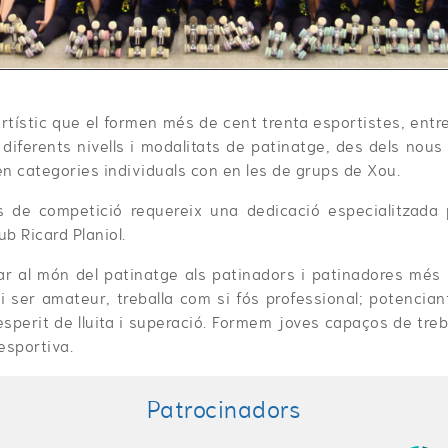
rtístic que el formen més de cent trenta esportistes, ent
 ha diferents nivells i modalitats de patinatge, des dels n
 en categories individuals con en les de grups de Xou.
ats de competició requereix una dedicació especialitzad
ub Ricard Planiol.
ar al món del patinatge als patinadors i patinadores més 
 i ser amateur, treballa com si fós professional; potenciant
sperit de lluita i superació. Formem joves capaços de treb
 esportiva.
Patrocinadors