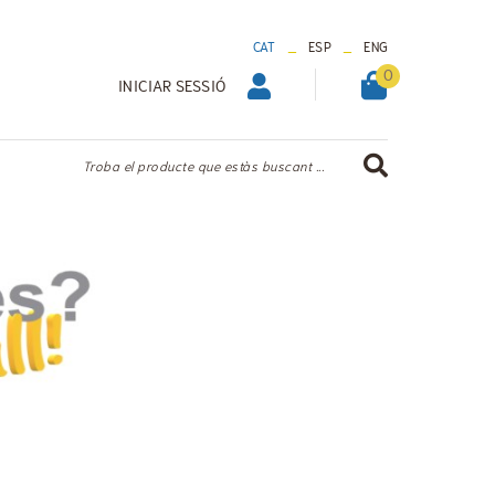
_
_
CAT
ESP
ENG
0
INICIAR SESSIÓ
Troba el producte que estàs buscant ...