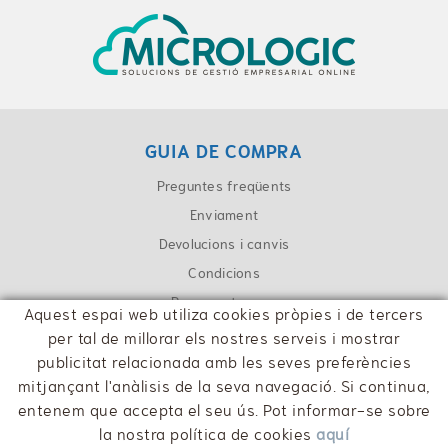
GUIA DE COMPRA
Preguntes freqüents
Enviament
Devolucions i canvis
Condicions
Pagament segur
Aquest espai web utiliza cookies pròpies i de tercers
per tal de millorar els nostres serveis i mostrar
CONTACTE
publicitat relacionada amb les seves preferències
info@cpaolot.cat
mitjançant l'anàlisis de la seva navegació. Si continua,
entenem que accepta el seu ús. Pot informar-se sobre
la nostra política de cookies
aquí